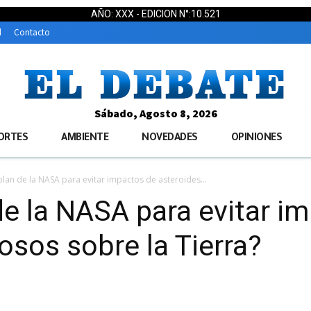
AÑO: XXX - EDICION N°:10.521
d
Contacto
Sábado, Agosto 8, 2026
ORTES
AMBIENTE
NOVEDADES
OPINIONES
 plan de la NASA para evitar impactos de asteroides...
 de la NASA para evitar i
osos sobre la Tierra?