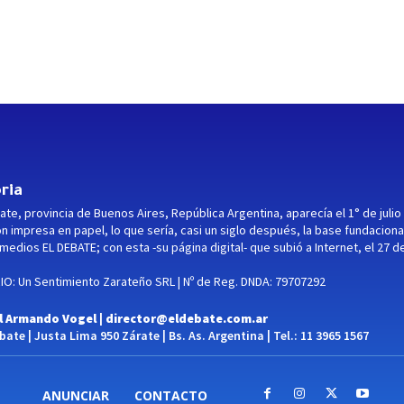
ria
ate, provincia de Buenos Aires, República Argentina, aparecía el 1° de julio
ón impresa en papel, lo que sería, casi un siglo después, la base fundaciona
medios EL DEBATE; con esta -su página digital- que subió a Internet, el 27 d
O: Un Sentimiento Zarateño SRL | Nº de Reg. DNDA: 79707292
l Armando Vogel |
director@eldebate.com.ar
ate | Justa Lima 950 Zárate | Bs. As. Argentina | Tel.: 11 3965 1567
ANUNCIAR
CONTACTO