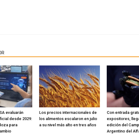
OR
SA evaluarán
Los precios internacionales de
Con entrada gratu
ificial desde 2029:
los alimentos escalaron en julio
expositores, lleg
doza para
a su nivel más alto en tres años
edición del Cam
cambio
Argentino del Alf