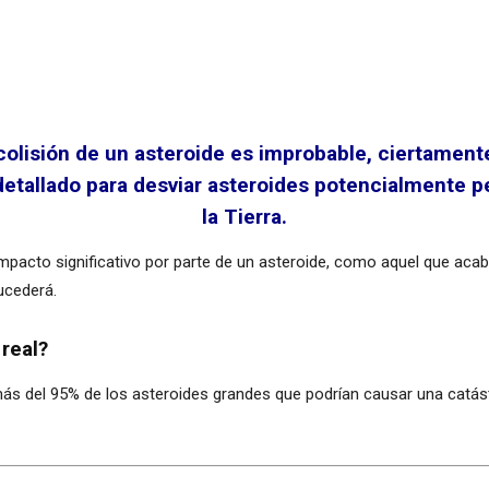
colisión de un asteroide es improbable, ciertamente
etallado para desviar asteroides potencialmente pe
la Tierra.
impacto significativo por parte de un asteroide, como aquel que ac
ucederá.
real?
s del 95% de los asteroides grandes que podrían causar una catást