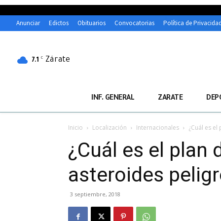
Anunciar
Edictos
Obituarios
Convocatorias
Política de Privacida
Zárate
C
7.1
INF. GENERAL
ZARATE
DEP
Inicio
Localización
Internacionales
¿Cuál es el
¿Cuál es el plan
asteroides peligr
3 septiembre, 2018