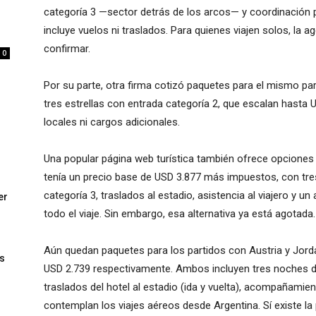
categoría 3 —sector detrás de los arcos— y coordinación p
incluye vuelos ni traslados. Para quienes viajen solos, la 
confirmar.
0
Por su parte, otra firma cotizó paquetes para el mismo pa
tres estrellas con entrada categoría 2, que escalan hasta 
locales ni cargos adicionales.
Una popular página web turística también ofrece opciones s
tenía un precio base de USD 3.877 más impuestos, con tres
categoría 3, traslados al estadio, asistencia al viajero y
er
todo el viaje. Sin embargo, esa alternativa ya está agotada.
Aún quedan paquetes para los partidos con Austria y Jorda
s
USD 2.739 respectivamente. Ambos incluyen tres noches de
traslados del hotel al estadio (ida y vuelta), acompañamient
contemplan los viajes aéreos desde Argentina. Sí existe la 