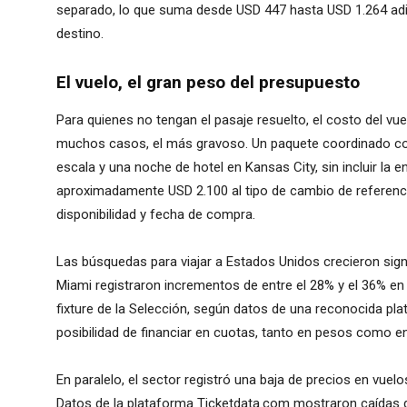
separado, lo que suma desde USD 447 hasta USD 1.264 adici
destino.
El vuelo, el gran peso del presupuesto
Para quienes no tengan el pasaje resuelto, el costo del vu
muchos casos, el más gravoso. Un paquete coordinado con
escala y una noche de hotel en Kansas City, sin incluir la 
aproximadamente USD 2.100 al tipo de cambio de referenc
disponibilidad y fecha de compra.
Las búsquedas para viajar a Estados Unidos crecieron sign
Miami registraron incrementos de entre el 28% y el 36% e
fixture de la Selección, según datos de una reconocida pla
posibilidad de financiar en cuotas, tanto en pesos como en
En paralelo, el sector registró una baja de precios en vuel
Datos de la plataforma Ticketdata.com mostraron caídas d