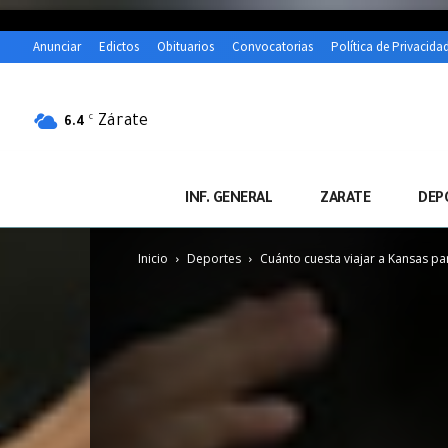
Anunciar
Edictos
Obituarios
Convocatorias
Política de Privacida
Zárate
C
6.4
INF. GENERAL
ZARATE
DEP
Inicio
Deportes
Cuánto cuesta viajar a Kansas par