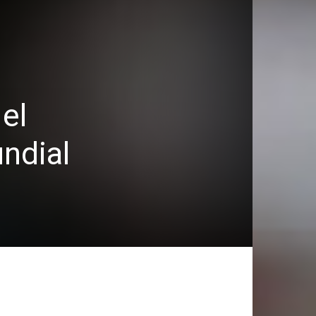
el
undial