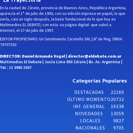
La Trayectoria
En la ciudad de Zárate, provincia de Buenos Aires, República Argentina,
aparecía el 1° de julio de 1900, con su edición impresa en papel, lo que
sería, casi un siglo después, la base fundacional de lo que hoy es
Multimedios EL DEBATE; con esta -su página digital- que subió a
Internet, el 27 de julio de 1997.
EDITOR-PROPIETARIO: Un Sentimiento Zarateño SRL | Nº de Reg. DNDA:
79707292
DIRECTOR: Daniel Armando Vogel |
director@eldebate.com.ar
Multimedios El Debate | Justa Lima 950 Zárate | Bs. As. Argentina |
Tel.: 11 3965 1567
Categorías Populares
DESTACADAS
22160
ÚLTIMO MOMENTO
20732
INF. GENERAL
19338
NOVEDADES
13059
LOCALES
9827
NACIONALES
9705