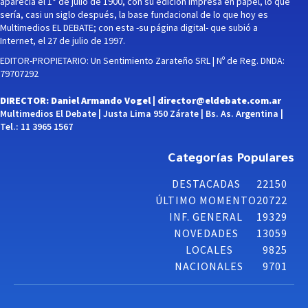
aparecía el 1° de julio de 1900, con su edición impresa en papel, lo que
sería, casi un siglo después, la base fundacional de lo que hoy es
Multimedios EL DEBATE; con esta -su página digital- que subió a
Internet, el 27 de julio de 1997.
EDITOR-PROPIETARIO: Un Sentimiento Zarateño SRL | Nº de Reg. DNDA:
79707292
DIRECTOR: Daniel Armando Vogel |
director@eldebate.com.ar
Multimedios El Debate | Justa Lima 950 Zárate | Bs. As. Argentina |
Tel.: 11 3965 1567
Categorías Populares
DESTACADAS
22150
ÚLTIMO MOMENTO
20722
INF. GENERAL
19329
NOVEDADES
13059
LOCALES
9825
NACIONALES
9701