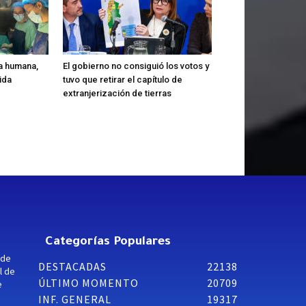
a humana,
El gobierno no consiguió los votos y
ida
tuvo que retirar el capítulo de
extranjerización de tierras
Categorías Populares
 de
DESTACADAS
22138
l de
ÚLTIMO MOMENTO
20709
e
INF. GENERAL
19317