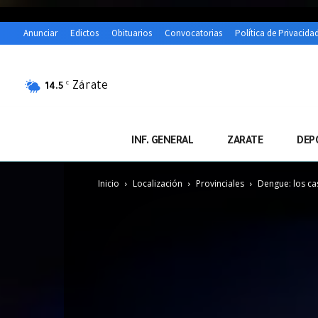
Anunciar
Edictos
Obituarios
Convocatorias
Política de Privacida
Zárate
C
14.5
INF. GENERAL
ZARATE
DEP
Inicio
Localización
Provinciales
Dengue: los cas