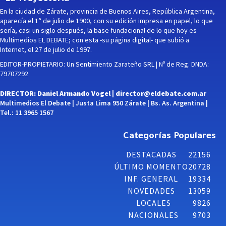
En la ciudad de Zárate, provincia de Buenos Aires, República Argentina,
aparecía el 1° de julio de 1900, con su edición impresa en papel, lo que
sería, casi un siglo después, la base fundacional de lo que hoy es
Multimedios EL DEBATE; con esta -su página digital- que subió a
Internet, el 27 de julio de 1997.
EDITOR-PROPIETARIO: Un Sentimiento Zarateño SRL | Nº de Reg. DNDA:
79707292
DIRECTOR: Daniel Armando Vogel |
director@eldebate.com.ar
Multimedios El Debate | Justa Lima 950 Zárate | Bs. As. Argentina |
Tel.: 11 3965 1567
Categorías Populares
DESTACADAS
22156
ÚLTIMO MOMENTO
20728
INF. GENERAL
19334
NOVEDADES
13059
LOCALES
9826
NACIONALES
9703