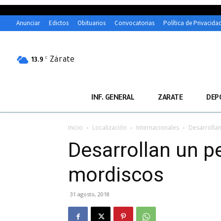
Anunciar
Edictos
Obituarios
Convocatorias
Política de Privacida
Zárate
C
13.9
INF. GENERAL
ZARATE
DEP
Inicio
Localización
Internacionales
Desarrollan
Desarrollan un pe
mordiscos
31 agosto, 2018