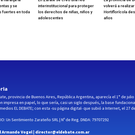
entas y se
interinstitucional para proteger
volverá a realiza
s fuertes en toda
los derechos de niñas, niños y
Hortiflorícola de
adolescentes
años
ria
ate, provincia de Buenos Aires, República Argentina, aparecía el 1° de julio
ón impresa en papel, lo que sería, casi un siglo después, la base fundaciona
medios EL DEBATE; con esta -su página digital- que subió a Internet, el 27 d
O: Un Sentimiento Zarateño SRL | Nº de Reg. DNDA: 79707292
l Armando Vogel |
director@eldebate.com.ar