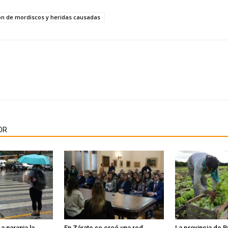
ón de mordiscos y heridas causadas
OR
a naranja la
En Zárate se creó una red
La provincia de 