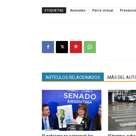
ETIQUETAS
Animales
Perro virtual
Prevenci
ARTÍCULOS RELACIONADOS
MÁS DEL AUT
El gobierno no consiguió los
El tiempo: sube 