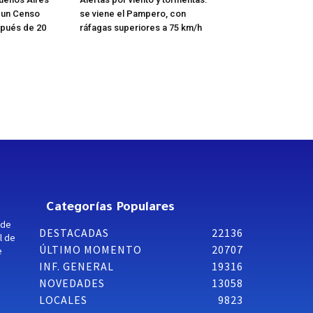
r un Censo
se viene el Pampero, con
spués de 20
ráfagas superiores a 75 km/h
Categorías Populares
 de
DESTACADAS
22136
l de
ÚLTIMO MOMENTO
20707
e
INF. GENERAL
19316
NOVEDADES
13058
LOCALES
9823