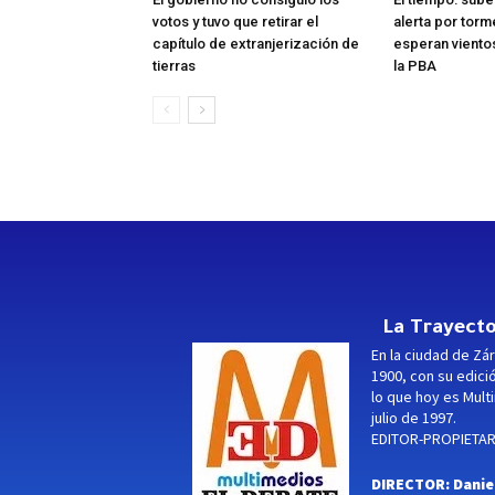
votos y tuvo que retirar el
alerta por torm
capítulo de extranjerización de
esperan viento
tierras
la PBA
La Trayecto
En la ciudad de Zár
1900, con su edici
lo que hoy es Multi
julio de 1997.
EDITOR-PROPIETARI
DIRECTOR: Danie