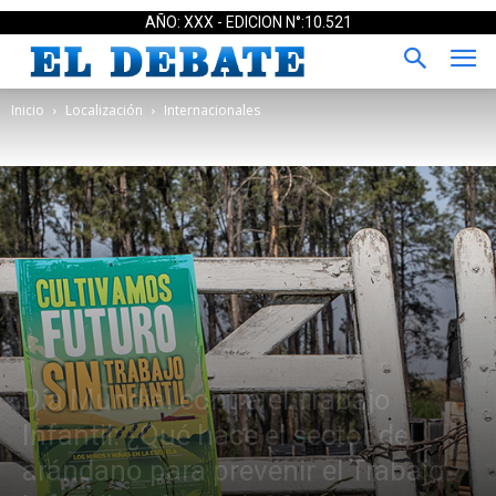
AÑO: XXX - EDICION N°:10.521
Inicio
Localización
Internacionales
Día Mundial contra el Trabajo
Infantil: ¿Qué hace el sector del
arándano para prevenir el Trabajo