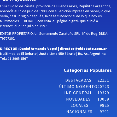
La Trayectoria
En la ciudad de Zárate, provincia de Buenos Aires, República Argentina,
aparecía el 1° de julio de 1900, con su edición impresa en papel, lo que
sería, casi un siglo después, la base fundacional de lo que hoy es
Multimedios EL DEBATE; con esta -su página digital- que subió a
Internet, el 27 de julio de 1997.
EDITOR-PROPIETARIO: Un Sentimiento Zarateño SRL | Nº de Reg. DNDA:
79707292
DIRECTOR: Daniel Armando Vogel |
director@eldebate.com.ar
Multimedios El Debate | Justa Lima 950 Zárate | Bs. As. Argentina |
Tel.: 11 3965 1567
Categorías Populares
DESTACADAS
22151
ÚLTIMO MOMENTO
20723
INF. GENERAL
19329
NOVEDADES
13059
LOCALES
9825
NACIONALES
9701