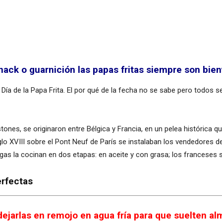
ack o guarnición las papas fritas siempre son bien
ía de la Papa Frita. El por qué de la fecha no se sabe pero todos 
es, se originaron entre Bélgica y Francia, en un pelea histórica q
siglo XVIII sobre el Pont Neuf de París se instalaban los vendedores d
lgas la cocinan en dos etapas: en aceite y con grasa; los franceses s
erfectas
 dejarlas en remojo en agua fría para que suelten alm