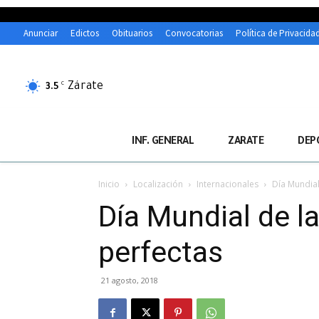
Anunciar
Edictos
Obituarios
Convocatorias
Política de Privacida
Zárate
C
3.5
INF. GENERAL
ZARATE
DEP
Inicio
Localización
Internacionales
Día Mundial
Día Mundial de la
perfectas
21 agosto, 2018