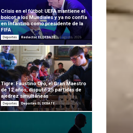
Crisis en el fútbol: UEFA mantiene el
boicot a los Mundiales y ya no confía
en Infantino como presidente de la
FIFA
Redactor EL DEBATE
-
6 agosto, 2026
Deportes
Tigre: Faustino Oro, el Gran Maestro
de 12 años, disputó 25 partidas de
ajedrez simultáneas
Deportes EL DEBATE
-
3 agosto, 2026
Deportes