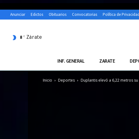
Anunciar
Edictos
Obituarios
Convocatorias
Política de Privacida
Zárate
C
8
INF. GENERAL
ZARATE
DEP
Inicio
Deportes
Duplantis elevó a 6,22 metros su