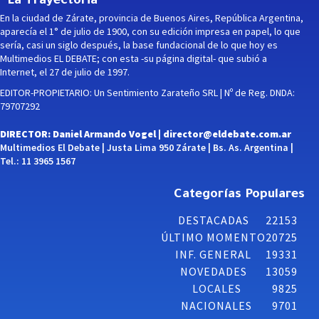
La Trayectoria
En la ciudad de Zárate, provincia de Buenos Aires, República Argentina,
aparecía el 1° de julio de 1900, con su edición impresa en papel, lo que
sería, casi un siglo después, la base fundacional de lo que hoy es
Multimedios EL DEBATE; con esta -su página digital- que subió a
Internet, el 27 de julio de 1997.
EDITOR-PROPIETARIO: Un Sentimiento Zarateño SRL | Nº de Reg. DNDA:
79707292
DIRECTOR: Daniel Armando Vogel |
director@eldebate.com.ar
Multimedios El Debate | Justa Lima 950 Zárate | Bs. As. Argentina |
Tel.: 11 3965 1567
Categorías Populares
DESTACADAS
22153
ÚLTIMO MOMENTO
20725
INF. GENERAL
19331
NOVEDADES
13059
LOCALES
9825
NACIONALES
9701