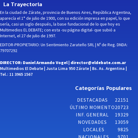
La Trayectoria
En la ciudad de Zárate, provincia de Buenos Aires, República Argentina,
aparecía el 1° de julio de 1900, con su edición impresa en papel, lo que
sería, casi un siglo después, la base fundacional de lo que hoy es
Multimedios EL DEBATE; con esta -su página digital- que subió a
Internet, el 27 de julio de 1997.
EDITOR-PROPIETARIO: Un Sentimiento Zarateño SRL | Nº de Reg. DNDA:
79707292
DIRECTOR: Daniel Armando Vogel |
director@eldebate.com.ar
Multimedios El Debate | Justa Lima 950 Zárate | Bs. As. Argentina |
Tel.: 11 3965 1567
Categorías Populares
DESTACADAS
22151
ÚLTIMO MOMENTO
20723
INF. GENERAL
19329
NOVEDADES
13059
LOCALES
9825
NACIONALES
9701