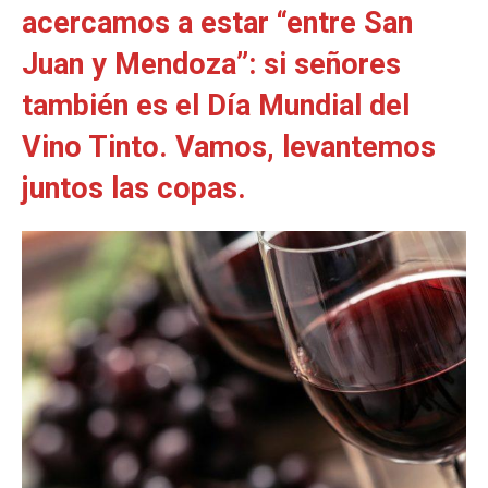
acercamos a estar “entre San
Juan y Mendoza”: si señores
también es el Día Mundial del
Vino Tinto. Vamos, levantemos
juntos las copas.