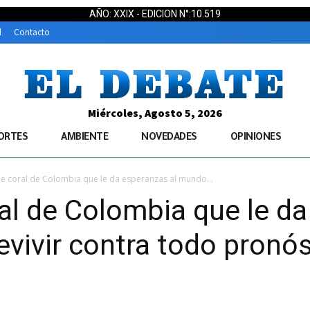
AÑO: XXIX - EDICION N°:10.519
d
Contacto
Miércoles, Agosto 5, 2026
ORTES
AMBIENTE
NOVEDADES
OPINIONES
 de coral de Colombia que le da esperanzas al mundo...
ral de Colombia que le d
vivir contra todo pronós