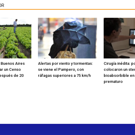
OR
e Buenos Aires
Alertas por viento y tormentas:
Cirugía inédita: p
zar un Censo
se viene el Pampero, con
colocaron un ste
después de 20
ráfagas superiores a 75 km/h
bioabsorbible en
prematuro