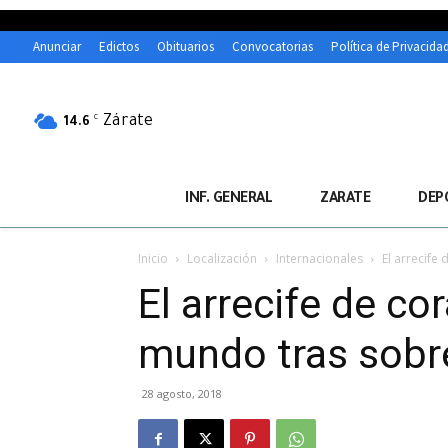
Anunciar
Edictos
Obituarios
Convocatorias
Política de Privacida
Zárate
C
14.6
INF. GENERAL
ZARATE
DEP
Inicio
Localización
Internacionales
El arrecife
El arrecife de co
mundo tras sobre
28 agosto, 2018