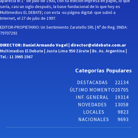
aparecía el 1° de julio de 1900, con su edición impresa en papel, lo que
sería, casi un siglo después, la base fundacional de lo que hoy es
Multimedios EL DEBATE; con esta -su página digital- que subió a
Internet, el 27 de julio de 1997.
EDITOR-PROPIETARIO: Un Sentimiento Zarateño SRL | Nº de Reg. DNDA:
79707292
DIRECTOR: Daniel Armando Vogel |
director@eldebate.com.ar
Multimedios El Debate | Justa Lima 950 Zárate | Bs. As. Argentina |
Tel.: 11 3965 1567
Categorías Populares
DESTACADAS
22134
ÚLTIMO MOMENTO
20705
INF. GENERAL
19314
NOVEDADES
13058
LOCALES
9823
NACIONALES
9693