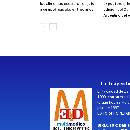
los alimentos escalaron en julio
expositores, ll
a su nivel más alto en tres años
edición del C
Argentino del A
La Trayecto
En la ciudad de Zár
1900, con su edici
lo que hoy es Multi
julio de 1997.
EDITOR-PROPIETARI
DIRECTOR: Danie