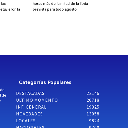
 las
horas más de la mitad de la lluvia
stuvieron la
prevista para todo agosto
Categorías Populares
 de
DESTACADAS
22146
l de
ÚLTIMO MOMENTO
20718
e
INF. GENERAL
19325
NOVEDADES
13058
LOCALES
9824
NACIONALES
9700