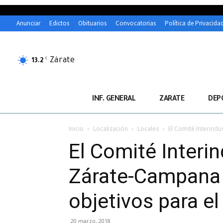
Anunciar
Edictos
Obituarios
Convocatorias
Política de Privacida
Zárate
C
13.2
INF. GENERAL
ZARATE
DEP
Inicio
Localización
Locales
El Comité Interindu
El Comité Interi
Zárate-Campana 
objetivos para e
20 marzo, 2018