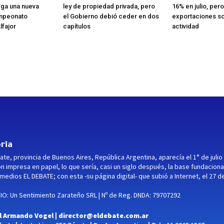
ega una nueva
ley de propiedad privada, pero
16% en julio, pero
ampeonato
el Gobierno debió ceder en dos
exportaciones so
lfajor
capítulos
actividad
ria
ate, provincia de Buenos Aires, República Argentina, aparecía el 1° de julio
ón impresa en papel, lo que sería, casi un siglo después, la base fundaciona
medios EL DEBATE; con esta -su página digital- que subió a Internet, el 27 d
O: Un Sentimiento Zarateño SRL | Nº de Reg. DNDA: 79707292
l Armando Vogel |
director@eldebate.com.ar