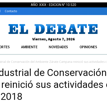
AÑO: XXIX - EDICION N°:10.520
d
Contacto
Viernes, Agosto 7, 2026
ORTES
AMBIENTE
NOVEDADES
OPINIONES
strial de Conservación del Ambiente Zárate-Campana reinició sus actividades co
ndustrial de Conservació
reinició sus actividade
l 2018