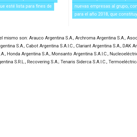
e esté lista para fines de
nuevas empresas al grupo, com
para el año 2018, que constituy
l mismo son: Arauco Argentina S.A., Archroma Argentina S.A., Asoc
gentina S.A., Cabot Argentina S.A.I.C., Clariant Argentina S.A., DAK
A., Honda Argentina S.A., Monsanto Argentina S.A.I.C., Nucleoeléctric
entina S.R.L., Recovering S.A.; Tenaris Siderca S.A.I.C., Termoeléctr