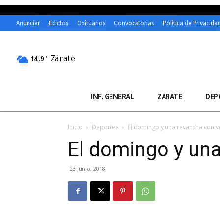
Anunciar
Edictos
Obituarios
Convocatorias
Política de Privacida
Zárate
C
14.9
INF. GENERAL
ZARATE
DEP
Inicio
Deportes
El domingo y una revancha con v
El domingo y una
23 junio, 2018