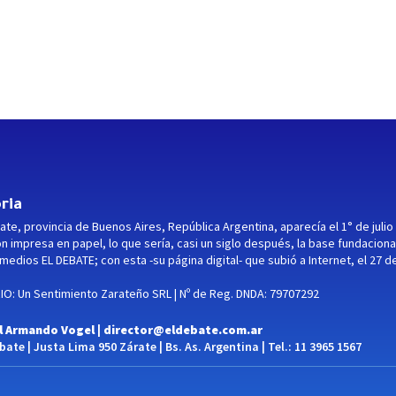
ria
ate, provincia de Buenos Aires, República Argentina, aparecía el 1° de julio
ón impresa en papel, lo que sería, casi un siglo después, la base fundaciona
medios EL DEBATE; con esta -su página digital- que subió a Internet, el 27 d
O: Un Sentimiento Zarateño SRL | Nº de Reg. DNDA: 79707292
l Armando Vogel |
director@eldebate.com.ar
ate | Justa Lima 950 Zárate | Bs. As. Argentina | Tel.: 11 3965 1567