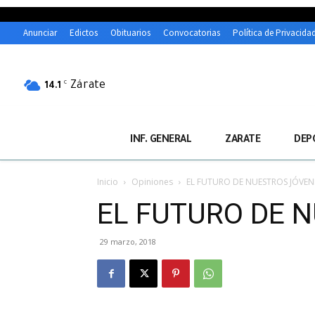
Anunciar
Edictos
Obituarios
Convocatorias
Política de Privacida
Zárate
C
14.1
INF. GENERAL
ZARATE
DEP
Inicio
Opiniones
EL FUTURO DE NUESTROS JÓVENE
EL FUTURO DE N
29 marzo, 2018