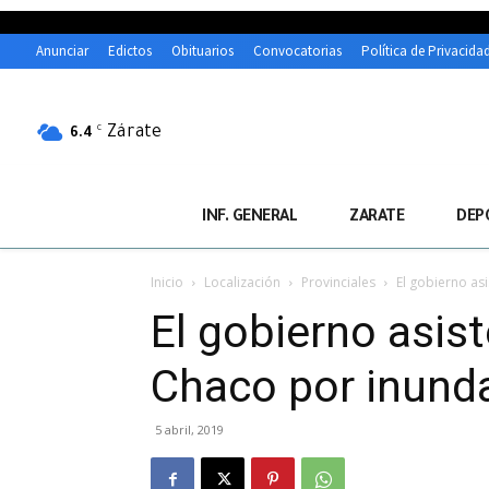
Anunciar
Edictos
Obituarios
Convocatorias
Política de Privacida
Zárate
C
6.4
INF. GENERAL
ZARATE
DEP
Inicio
Localización
Provinciales
El gobierno as
El gobierno asis
Chaco por inund
5 abril, 2019