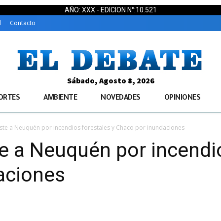
AÑO: XXX - EDICION N°:10.521
d
Contacto
Sábado, Agosto 8, 2026
ORTES
AMBIENTE
NOVEDADES
OPINIONES
iste a Neuquén por incendios forestales y Chaco por inundaciones
te a Neuquén por incendi
aciones