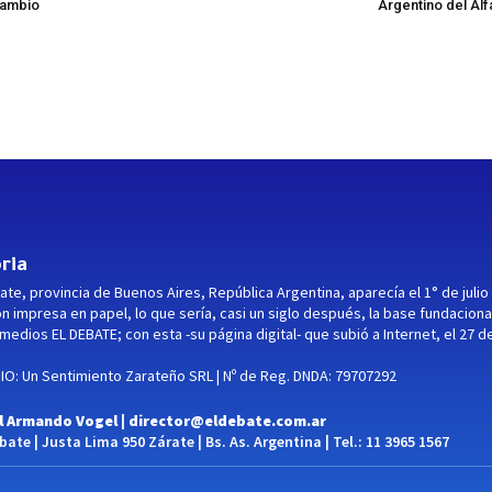
cambio
Argentino del Alf
ria
ate, provincia de Buenos Aires, República Argentina, aparecía el 1° de julio
ón impresa en papel, lo que sería, casi un siglo después, la base fundaciona
medios EL DEBATE; con esta -su página digital- que subió a Internet, el 27 d
O: Un Sentimiento Zarateño SRL | Nº de Reg. DNDA: 79707292
l Armando Vogel |
director@eldebate.com.ar
ate | Justa Lima 950 Zárate | Bs. As. Argentina | Tel.: 11 3965 1567