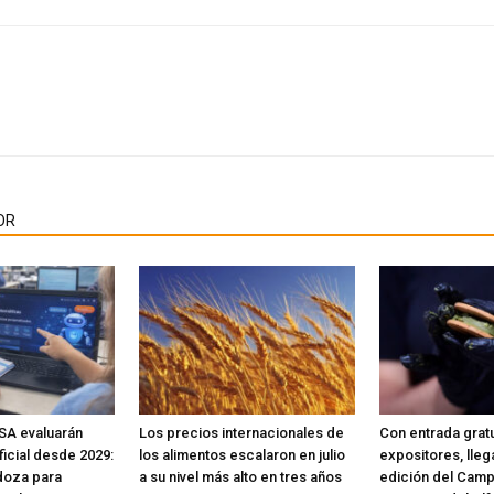
OR
SA evaluarán
Los precios internacionales de
Con entrada gratu
ificial desde 2029:
los alimentos escalaron en julio
expositores, lleg
doza para
a su nivel más alto en tres años
edición del Cam