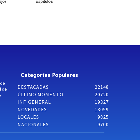
ajor
capítulos
Categorías Populares
 de
DESTACADAS
22148
l de
ÚLTIMO MOMENTO
20720
e
INF. GENERAL
19327
NOVEDADES
13059
LOCALES
9825
NACIONALES
9700