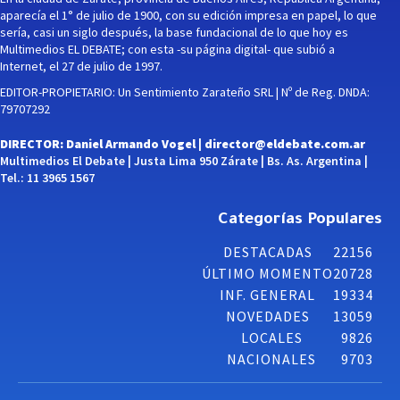
aparecía el 1° de julio de 1900, con su edición impresa en papel, lo que
sería, casi un siglo después, la base fundacional de lo que hoy es
Multimedios EL DEBATE; con esta -su página digital- que subió a
Internet, el 27 de julio de 1997.
EDITOR-PROPIETARIO: Un Sentimiento Zarateño SRL | Nº de Reg. DNDA:
79707292
DIRECTOR: Daniel Armando Vogel |
director@eldebate.com.ar
Multimedios El Debate | Justa Lima 950 Zárate | Bs. As. Argentina |
Tel.: 11 3965 1567
Categorías Populares
DESTACADAS
22156
ÚLTIMO MOMENTO
20728
INF. GENERAL
19334
NOVEDADES
13059
LOCALES
9826
NACIONALES
9703