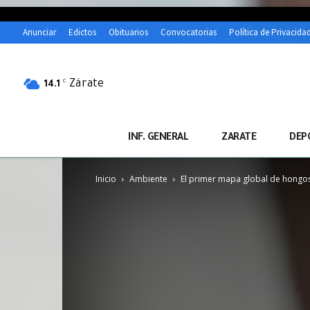
Anunciar
Edictos
Obituarios
Convocatorias
Política de Privacida
Zárate
C
14.1
INF. GENERAL
ZARATE
DEP
Inicio
Ambiente
El primer mapa global de hongos