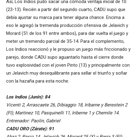
Así, Los Indios pudo sacar una cómoda ventaja inicial de 10
(23-13). Recién a partir del segundo cuarto, CADU supo que
debía ajustar su marca para tener alguna chance. Encima a
eso le agregó la tremenda producción ofensiva de Jelavich y
Morard (51 de los 91 entre ambos), para dar vuelta el juego y
meter un tremendo parcial de 35-14. Para el complemento,
Los Indios reaccionó y le propuso un juego más friccionado y
parejo, donde CADU supo aguantarlo hasta el cierre donde
tuvo explosividad con el joven Pinto (13) y principalmente con
un Jelavich muy desequilibrante para sellar el triunfo y soñar
con la hazaña para esta noche.
Los Indios (Junín): 84
Vicenti 2, Arrascaete 26, Dibiaggio 18, Iribarne y Berestein 2
(FI); Martinez 10, Pasquinelli 11, Iriberne 1 y Chemile 14.
Entrenador: Paolin, Gabriel
CADU ORO (Zárate): 91
Abaz 2, Rasio 14, Jelavich 26, Morard 25 (X) y Barra 3 (FI);