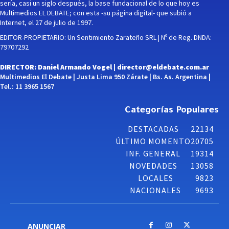
sería, casi un siglo después, la base fundacional de lo que hoy es
Multimedios EL DEBATE; con esta -su página digital- que subió a
Internet, el 27 de julio de 1997.
EDITOR-PROPIETARIO: Un Sentimiento Zarateño SRL | Nº de Reg. DNDA:
79707292
DIRECTOR: Daniel Armando Vogel |
director@eldebate.com.ar
Multimedios El Debate | Justa Lima 950 Zárate | Bs. As. Argentina |
Tel.: 11 3965 1567
Categorías Populares
DESTACADAS
22134
ÚLTIMO MOMENTO
20705
INF. GENERAL
19314
NOVEDADES
13058
LOCALES
9823
NACIONALES
9693
ANUNCIAR