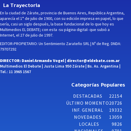
La Trayectoria
En la ciudad de Zárate, provincia de Buenos Aires, República Argentina,
aparecía el 1° de julio de 1900, con su edición impresa en papel, lo que
sería, casi un siglo después, la base fundacional de lo que hoy es
Multimedios EL DEBATE; con esta -su página digital- que subió a
Internet, el 27 de julio de 1997.
EDITOR-PROPIETARIO: Un Sentimiento Zarateño SRL | Nº de Reg. DNDA:
79707292
DIRECTOR: Daniel Armando Vogel |
director@eldebate.com.ar
Multimedios El Debate | Justa Lima 950 Zárate | Bs. As. Argentina |
Tel.: 11 3965 1567
Categorías Populares
DESTACADAS
22154
ÚLTIMO MOMENTO
20726
INF. GENERAL
19332
NOVEDADES
13059
LOCALES
9826
NACIONALES
9701