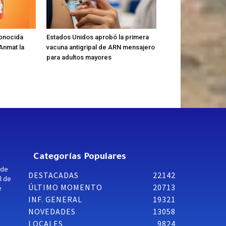
conocida
Estados Unidos aprobó la primera
 Anmat la
vacuna antigripal de ARN mensajero
para adultos mayores
Categorías Populares
 de
DESTACADAS
22142
l de
ÚLTIMO MOMENTO
20713
e
INF. GENERAL
19321
NOVEDADES
13058
LOCALES
9824