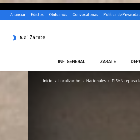
Anunciar
Edictos
Obituarios
Convocatorias
Política de Privacida
Zárate
C
5.2
INF. GENERAL
ZARATE
DEP
Inicio
Localización
Nacionales
El SMN repasa la