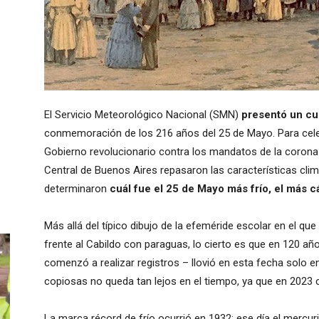
El Servicio Meteorológico Nacional (SMN)
presentó un cu
conmemoración de los 216 años del 25 de Mayo. Para celebr
Gobierno revolucionario contra los mandatos de la corona
Central de Buenos Aires repasaron las características clim
determinaron
cuál fue el 25 de Mayo más frío, el más c
Más allá del típico dibujo de la efeméride escolar en el 
frente al Cabildo con paraguas, lo cierto es que en 120 a
comenzó a realizar registros – llovió en esta fecha solo en
copiosas no queda tan lejos en el tiempo, ya que en 2023 
La marca récord de frío ocurrió en 1932: ese día el mercur