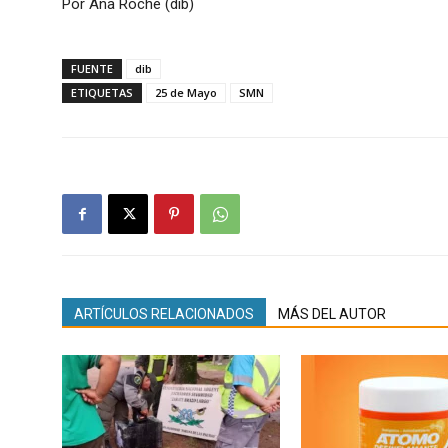
Por Ana Roche (dib)
FUENTE
dib
ETIQUETAS
25 de Mayo
SMN
ARTÍCULOS RELACIONADOS
MÁS DEL AUTOR