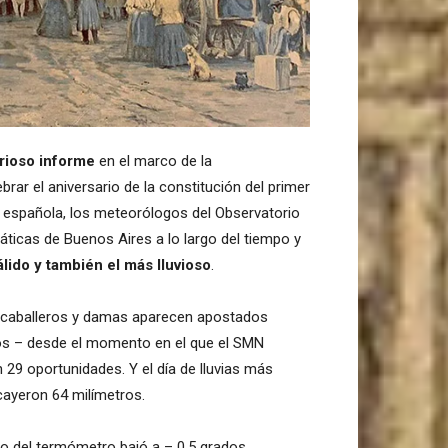
rioso informe
en el marco de la
ar el aniversario de la constitución del primer
 española, los meteorólogos del Observatorio
áticas de Buenos Aires a lo largo del tiempo y
álido y también el más lluvioso
.
que caballeros y damas aparecen apostados
ños – desde el momento en el que el SMN
 29 oportunidades. Y el día de lluvias más
cayeron 64 milímetros.
io del termómetro bajó a – 0,5 grados