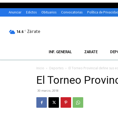
Anunciar
Edictos
Obituarios
Convocatorias
Política de Privacida
Zárate
C
14.6
INF. GENERAL
ZARATE
DEP
Inicio
Deportes
El Torneo Provincial define sus e
El Torneo Provinc
30 marzo, 2018