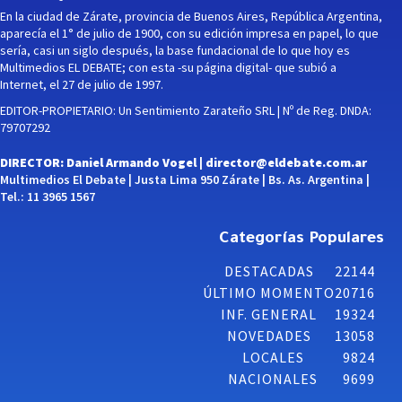
En la ciudad de Zárate, provincia de Buenos Aires, República Argentina,
aparecía el 1° de julio de 1900, con su edición impresa en papel, lo que
sería, casi un siglo después, la base fundacional de lo que hoy es
Multimedios EL DEBATE; con esta -su página digital- que subió a
Internet, el 27 de julio de 1997.
EDITOR-PROPIETARIO: Un Sentimiento Zarateño SRL | Nº de Reg. DNDA:
79707292
DIRECTOR: Daniel Armando Vogel |
director@eldebate.com.ar
Multimedios El Debate | Justa Lima 950 Zárate | Bs. As. Argentina |
Tel.: 11 3965 1567
Categorías Populares
DESTACADAS
22144
ÚLTIMO MOMENTO
20716
INF. GENERAL
19324
NOVEDADES
13058
LOCALES
9824
NACIONALES
9699