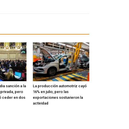
ia sanción a la
La producción automotriz cayó
 privada, pero
16% en julio, pero las
ó ceder en dos
exportaciones sostuvieron la
actividad