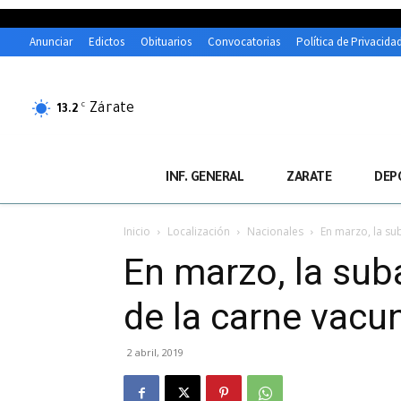
Anunciar
Edictos
Obituarios
Convocatorias
Política de Privacida
Zárate
C
13.2
INF. GENERAL
ZARATE
DEP
Inicio
Localización
Nacionales
En marzo, la sub
En marzo, la suba
de la carne vacu
2 abril, 2019