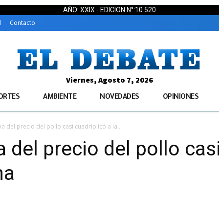
AÑO: XXIX - EDICION N°:10.520
d
Contacto
Viernes, Agosto 7, 2026
ORTES
AMBIENTE
NOVEDADES
OPINIONES
a del precio del pollo casi cuadriplicó a la...
 del precio del pollo casi
na