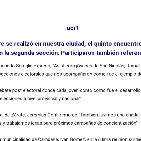
 se realizó en nuestra ciudad, el quinto encuentro
 la segunda sección. Participaron también referent
Facundo Scruglie expresó, “Asistieron jóvenes de San Nicolás, Ramal
 secciones electorales que nos acompañaron como fue el ejemplo de 
, debate post electoral donde cada joven conto como fue el desarroll
lecciones a nivel provincial y nacional”
ical de Zárate, Jeremías Conti remarcó “También tuvimos una charla
s y trabajamos ideas para próximas campañas de concientización”.
la municipalidad de Campana, Ivan Gómez, en la última reunión surg