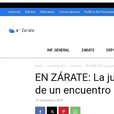
Anunciar
Edictos
Obituarios
Convocatorias
Política de Privacida
Zárate
C
6
INF. GENERAL
ZARATE
DEP
Inicio
Localización
Locales
EN ZÁRATE: La juve
EN ZÁRATE: La j
de un encuentro 
21 noviembre, 2017