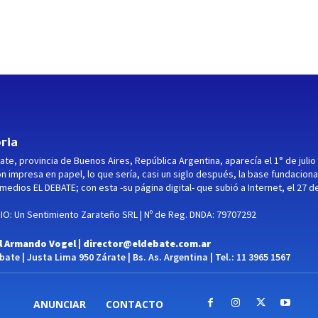
ria
ate, provincia de Buenos Aires, República Argentina, aparecía el 1° de julio
ón impresa en papel, lo que sería, casi un siglo después, la base fundaciona
medios EL DEBATE; con esta -su página digital- que subió a Internet, el 27 d
O: Un Sentimiento Zarateño SRL | Nº de Reg. DNDA: 79707292
l Armando Vogel |
director@eldebate.com.ar
ate | Justa Lima 950 Zárate | Bs. As. Argentina | Tel.: 11 3965 1567
ANUNCIAR
CONTACTO