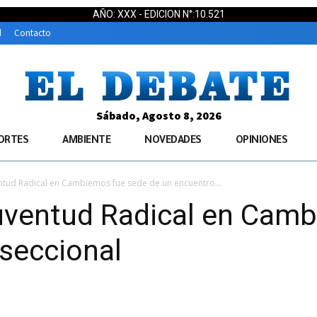
AÑO: XXX - EDICION N°:10.521
d
Contacto
Sábado, Agosto 8, 2026
ORTES
AMBIENTE
NOVEDADES
OPINIONES
ntud Radical en Cambiemos fue sede de un encuentro...
uventud Radical en Cam
seccional