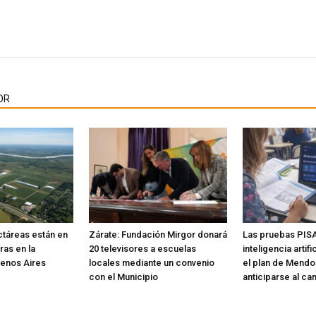
OR
ctáreas están en
Zárate: Fundación Mirgor donará
Las pruebas PISA
ras en la
20 televisores a escuelas
inteligencia artif
uenos Aires
locales mediante un convenio
el plan de Mendo
con el Municipio
anticiparse al ca