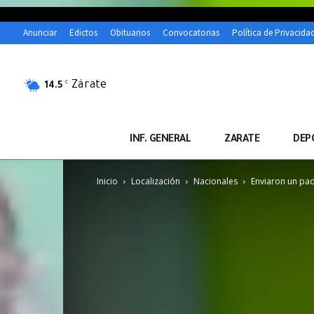
Anunciar
Edictos
Obituarios
Convocatorias
Política de Privacida
Zárate
C
14.5
INF. GENERAL
ZARATE
DEP
Inicio
Localización
Nacionales
Enviaron un paq