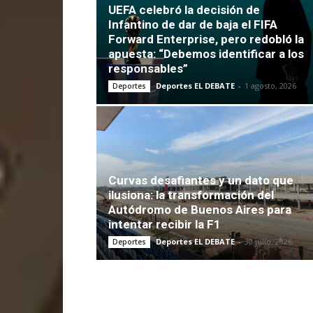
UEFA celebró la decisión de
Infantino de dar de baja el FIFA
Forward Enterprise, pero redobló la
apuesta: “Debemos identificar a los
responsables”
Deportes EL DEBATE
-
1 agosto, 2026
Deportes
Curvas desafiantes y un dato que
ilusiona: la transformación del
Autódromo de Buenos Aires para
intentar recibir la F1
Deportes EL DEBATE
-
30 julio, 2026
Deportes