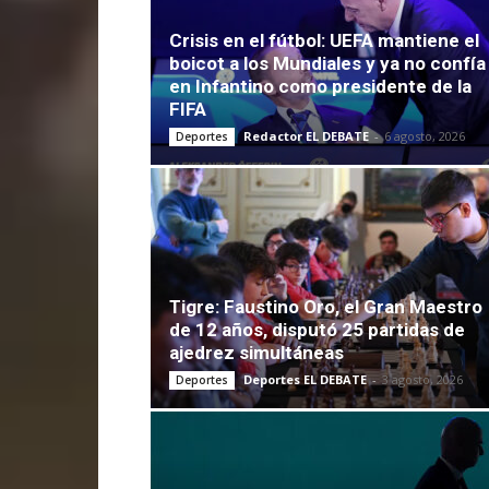
Crisis en el fútbol: UEFA mantiene el
boicot a los Mundiales y ya no confía
en Infantino como presidente de la
FIFA
Redactor EL DEBATE
-
6 agosto, 2026
Deportes
Tigre: Faustino Oro, el Gran Maestro
de 12 años, disputó 25 partidas de
ajedrez simultáneas
Deportes EL DEBATE
-
3 agosto, 2026
Deportes