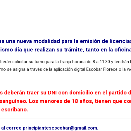
a una nueva modalidad para la emisión de licencias
mismo día que realizan su trámite, tanto en la ofic
rán solicitar su turno para la franja horaria de 8 a 11:30 y tendrán la
urno se asigna a través de la aplicación digital Escobar Florece o la
es deberán traer su DNI con domicilio en el partido 
sanguíneo. Los menores de 18 años, tienen que cont
n escribano.
r al correo
principiantesescobar@gmail.com
.