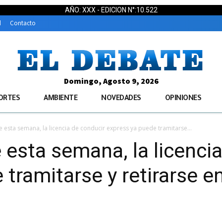
AÑO: XXX - EDICION N°:10.522
d
Contacto
Domingo, Agosto 9, 2026
ORTES
AMBIENTE
NOVEDADES
OPINIONES
esta semana, la licencia de conducir express ya puede tramitarse...
sta semana, la licencia
tramitarse y retirarse en