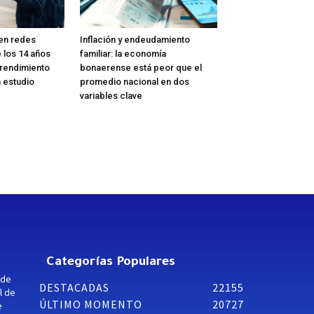
 en redes
Inflación y endeudamiento
 los 14 años
familiar: la economía
 rendimiento
bonaerense está peor que el
n estudio
promedio nacional en dos
variables clave
Categorías Populares
 de
DESTACADAS
22155
l de
ÚLTIMO MOMENTO
20727
e