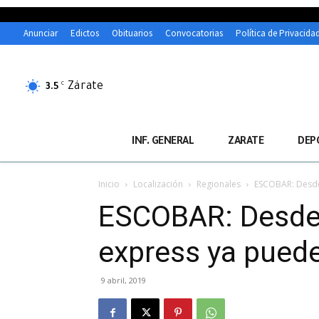
Anunciar
Edictos
Obituarios
Convocatorias
Política de Privacida
Zárate
C
3.5
INF. GENERAL
ZARATE
DEP
Inicio
Localización
Regionales
ESCOBAR: Desde 
ESCOBAR: Desde e
express ya puede 
9 abril, 2019