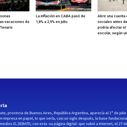
rsonas
La inflación en CABA pasó de
Abrir una cuenta
las vacaciones de
1,8% a 2,9% en julio
sociales antes de
 Tenaris
podría afectar el
escolar, según u
ria
ate, provincia de Buenos Aires, República Argentina, aparecía el 1° de julio
ón impresa en papel, lo que sería, casi un siglo después, la base fundaciona
medios EL DEBATE; con esta -su página digital- que subió a Internet, el 27 d