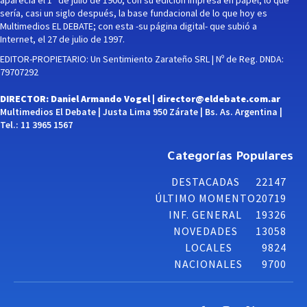
sería, casi un siglo después, la base fundacional de lo que hoy es
Multimedios EL DEBATE; con esta -su página digital- que subió a
Internet, el 27 de julio de 1997.
EDITOR-PROPIETARIO: Un Sentimiento Zarateño SRL | Nº de Reg. DNDA:
79707292
DIRECTOR: Daniel Armando Vogel |
director@eldebate.com.ar
Multimedios El Debate | Justa Lima 950 Zárate | Bs. As. Argentina |
Tel.: 11 3965 1567
Categorías Populares
DESTACADAS
22147
ÚLTIMO MOMENTO
20719
INF. GENERAL
19326
NOVEDADES
13058
LOCALES
9824
NACIONALES
9700