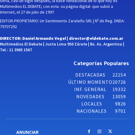
sería, casi un siglo después, la base fundacional de lo que hoy es
Multimedios EL DEBATE; con esta -su página digital- que subió a
Internet, el 27 de julio de 1997.
EDITOR-PROPIETARIO: Un Sentimiento Zarateño SRL | Nº de Reg. DNDA:
79707292
DIRECTOR: Daniel Armando Vogel |
director@eldebate.com.ar
Multimedios El Debate | Justa Lima 950 Zárate | Bs. As. Argentina |
Tel.: 11 3965 1567
Categorías Populares
DESTACADAS
22154
ÚLTIMO MOMENTO
20726
INF. GENERAL
19332
NOVEDADES
13059
LOCALES
9826
NACIONALES
9701
ANUNCIAR