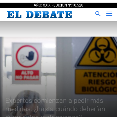
AÑO: XXIX - EDICION N°:10.520
Expertos comienzan a pedir más
medidas: ¿hasta cuándo deberían