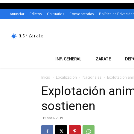
Anunciar
Edictos
Obituarios
Convocatorias
Política de Privacida
Zárate
C
3.5
INF. GENERAL
ZARATE
DEP
Inicio
Localización
Nacionales
Explotación ani
Explotación anim
sostienen
15 abril, 2019