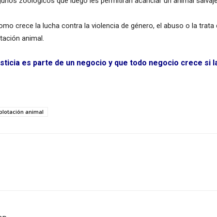
nos zoológicos que luego les permitirán acariciar un animal salvaje 
omo crece la lucha contra la violencia de género, el abuso o la tra
tación animal.
sticia es parte de un negocio y que todo negocio crece si 
plotación animal