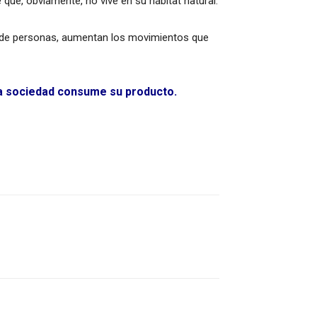
que, obviamente, no vive en su hábitat natural.
ta de personas, aumentan los movimientos que
la sociedad consume su producto.