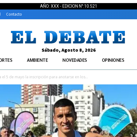
AÑO: XXX - EDICION N°:10.521
d
Contacto
Sábado, Agosto 8, 2026
ORTES
AMBIENTE
NOVEDADES
OPINIONES
 el 5 de mayo la inscripción para anotarse en los...