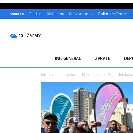
Anunciar
Edictos
Obituarios
Convocatorias
Política de Privacida
Zárate
C
10
INF. GENERAL
ZARATE
DEP
Inicio
Localización
Provinciales
Extienden hasta