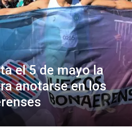
ta el 5 de mayo la
ara anotarse en los
renses