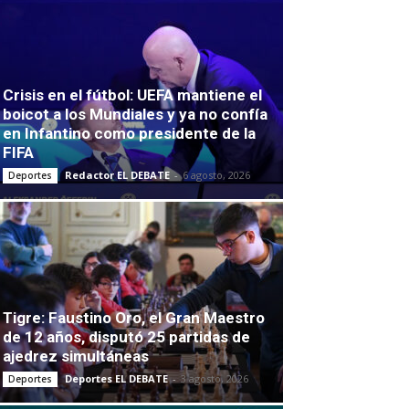
Crisis en el fútbol: UEFA mantiene el
boicot a los Mundiales y ya no confía
en Infantino como presidente de la
FIFA
Redactor EL DEBATE
-
6 agosto, 2026
Deportes
Tigre: Faustino Oro, el Gran Maestro
de 12 años, disputó 25 partidas de
ajedrez simultáneas
Deportes EL DEBATE
-
3 agosto, 2026
Deportes