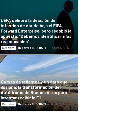
UEFA celebró la decisión de
Infantino de dar de baja el FIFA
Forward Enterprise, pero redobló la
apuesta: “Debemos identificar a los
responsables”
Deportes EL DEBATE
-
1 agosto, 2026
Deportes
Curvas desafiantes y un dato que
ilusiona: la transformación del
Autódromo de Buenos Aires para
intentar recibir la F1
Deportes EL DEBATE
-
30 julio, 2026
Deportes