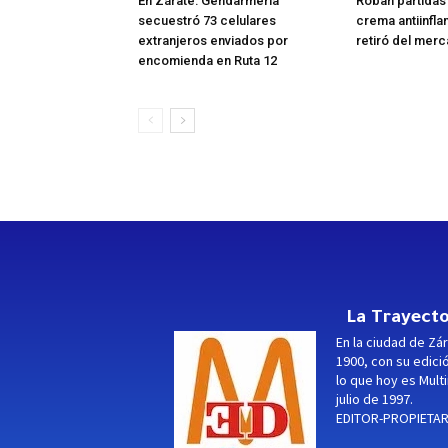
En Zárate: Gendarmería
Roban partidas
secuestró 73 celulares
crema antiinfla
extranjeros enviados por
retiró del mer
encomienda en Ruta 12
La Trayecto
En la ciudad de Zár
1900, con su edici
lo que hoy es Multi
julio de 1997.
EDITOR-PROPIETARI