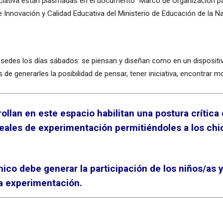
iciativa están plasmadas en el documento “Marco de Organización pa
e Innovación y Calidad Educativa del Ministerio de Educación de la N
 sedes los días sábados: se piensan y diseñan como en un dispositiv
de generarles la posibilidad de pensar, tener iniciativa, encontrar m
ollan en este espacio habilitan una postura crítica 
eales de experimentación permitiéndoles a los chi
co debe generar la participación de los niños/as y
 la experimentación.