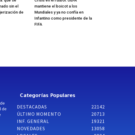
a: qué se
Crisis en el fútbol: UEFA
nado sin el
mantiene el boicot a los
jerización de
Mundiales y ya no confía en
Infantino como presidente de la
FIFA
Categorías Populares
 de
DESTACADAS
22142
l de
ÚLTIMO MOMENTO
20713
e
INF. GENERAL
19321
NOVEDADES
13058