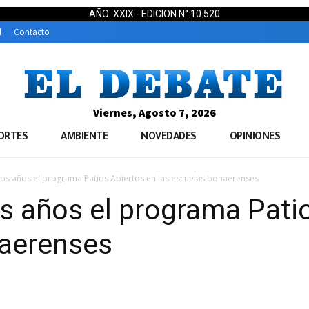
AÑO: XXIX - EDICION N°:10.520
d
Contacto
Viernes, Agosto 7, 2026
ORTES
AMBIENTE
NOVEDADES
OPINIONES
os años el programa Patios Abiertos en las escuelas bonaerenses
s años el programa Pati
naerenses