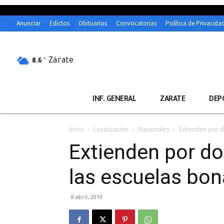
Anunciar
Edictos
Obituarios
Convocatorias
Política de Privacida
Zárate
C
8.6
INF. GENERAL
ZARATE
DEP
Inicio
Localización
Nacionales
Extienden por d
Extienden por do
las escuelas bo
8 abril, 2019