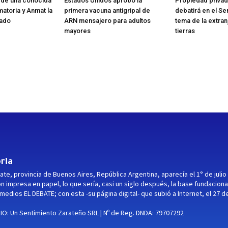
 de una conocida
Estados Unidos aprobó la
Propiedad privad
matoria y Anmat la
primera vacuna antigripal de
debatirá en el Se
cado
ARN mensajero para adultos
tema de la extran
mayores
tierras
ria
ate, provincia de Buenos Aires, República Argentina, aparecía el 1° de julio
ón impresa en papel, lo que sería, casi un siglo después, la base fundaciona
medios EL DEBATE; con esta -su página digital- que subió a Internet, el 27 d
O: Un Sentimiento Zarateño SRL | Nº de Reg. DNDA: 79707292