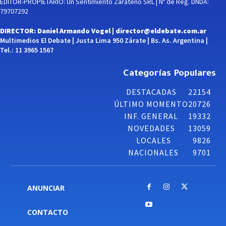
EDITOR-PROPIETARIO: Un Sentimiento Zarateño SRL | Nº de Reg. DNDA:
79707292
DIRECTOR: Daniel Armando Vogel |
director@eldebate.com.ar
Multimedios El Debate | Justa Lima 950 Zárate | Bs. As. Argentina |
Tel.: 11 3965 1567
Categorías Populares
DESTACADAS
22154
ÚLTIMO MOMENTO
20726
INF. GENERAL
19332
NOVEDADES
13059
LOCALES
9826
NACIONALES
9701
ANUNCIAR
CONTACTO