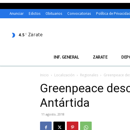
Anunciar
Edictos
Obituarios
Convocatorias
Política de Privacida
Zárate
C
4.5
INF. GENERAL
ZARATE
DEP
Inicio
Localización
Regionales
Greenpeace des
Greenpeace desc
Antártida
11 agosto, 2018