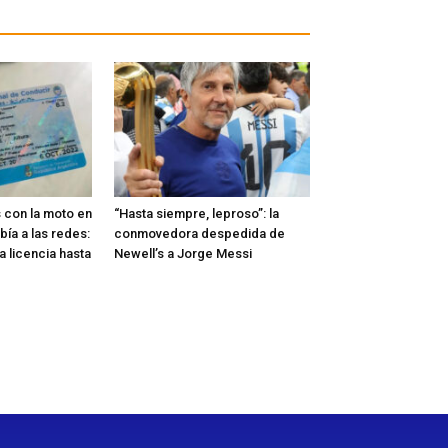
 con la moto en
“Hasta siempre, leproso”: la
ubía a las redes:
conmovedora despedida de
a licencia hasta
Newell’s a Jorge Messi