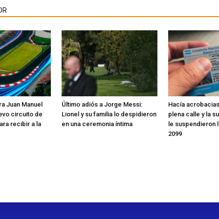
OR
ra Juan Manuel
Último adiós a Jorge Messi:
Hacía acrobacias
evo circuito de
Lionel y su familia lo despidieron
plena calle y la s
ra recibir a la
en una ceremonia íntima
le suspendieron l
2099