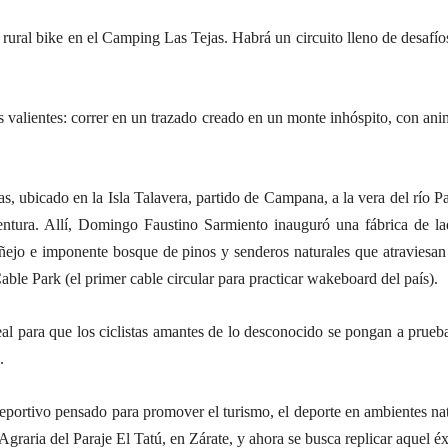
 rural bike en el Camping Las Tejas. Habrá un circuito lleno de desafío
tas valientes: correr en un trazado creado en un monte inhóspito, con ani
, ubicado en la Isla Talavera, partido de Campana, a la vera del río 
entura. Allí, Domingo Faustino Sarmiento inauguró una fábrica de lad
ñejo e imponente bosque de pinos y senderos naturales que atraviesan
ble Park (el primer cable circular para practicar wakeboard del país).
deal para que los ciclistas amantes de lo desconocido se pongan a prueba.
.
eportivo pensado para promover el turismo, el deporte en ambientes na
Agraria del Paraje El Tatú, en Zárate, y ahora se busca replicar aquel é