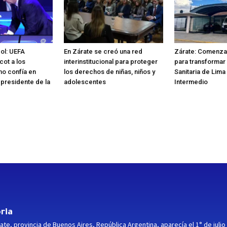
bol: UEFA
En Zárate se creó una red
Zárate: Comenzar
cot a los
interinstitucional para proteger
para transformar 
no confía en
los derechos de niñas, niños y
Sanitaria de Lima
 presidente de la
adolescentes
Intermedio
ria
ate, provincia de Buenos Aires, República Argentina, aparecía el 1° de julio