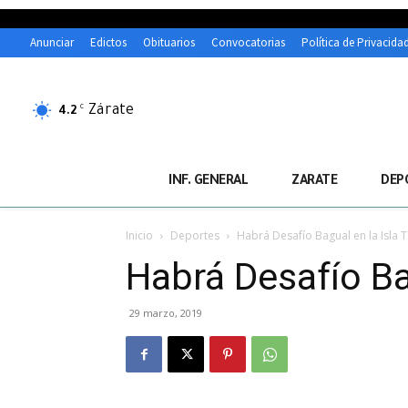
Anunciar
Edictos
Obituarios
Convocatorias
Política de Privacida
Zárate
C
4.2
INF. GENERAL
ZARATE
DEP
Inicio
Deportes
Habrá Desafío Bagual en la Isla 
Habrá Desafío Bag
29 marzo, 2019