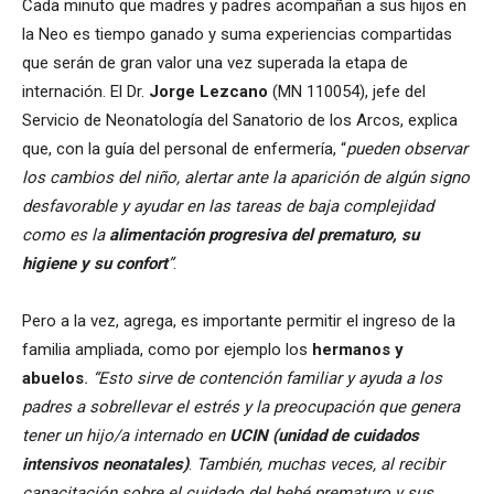
Cada minuto que madres y padres acompañan a sus hijos en
la Neo es tiempo ganado y suma experiencias compartidas
que serán de gran valor una vez superada la etapa de
internación. El Dr.
Jorge Lezcano
(MN 110054), jefe del
Servicio de Neonatología del Sanatorio de los Arcos, explica
que, con la guía del personal de enfermería, “
pueden observar
los cambios del niño, alertar ante la aparición de algún signo
desfavorable y ayudar en las tareas de baja complejidad
como es la
alimentación progresiva del prematuro, su
higiene y su confort
”
.
Pero a la vez, agrega, es importante permitir el ingreso de la
familia ampliada, como por ejemplo los
hermanos y
abuelos
. “Esto sirve de contención familiar y ayuda a los
padres a sobrellevar el estrés y la preocupación que genera
tener un hijo/a internado en
UCIN (unidad de cuidados
intensivos neonatales)
.
También, muchas veces, al recibir
capacitación sobre el cuidado del bebé prematuro y sus