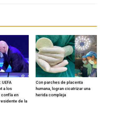
l: UEFA
Con parches de placenta
t a los
humana, logran cicatrizar una
 confía en
herida compleja
residente de la