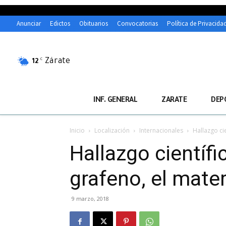
Anunciar
Edictos
Obituarios
Convocatorias
Política de Privacida
Zárate
C
12
INF. GENERAL
ZARATE
DEP
Inicio
Localización
Internacionales
Hallazgo ci
Hallazgo científ
grafeno, el mater
9 marzo, 2018