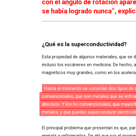
con el ángulo de rotación apar
se había logrado nunca”, explic
¿Qué es la superconductividad?
Esta propiedad de algunos materiales, que se de
incluso los escáneres en medicina. De hecho,
magnéticos muy grandes, como en los acelerad
Hasta el momento se conocían dos tipos de 
elevada que los anteriores, aunque el mecanismo po
convencionales, que son metales que se enfría
absoluto. Y los no convencionales, que mayor
metales, y que pueden superconducir electrici
El principal problema que presentan es que, pa
energía a refrigerarlos. De ahí que por el momen