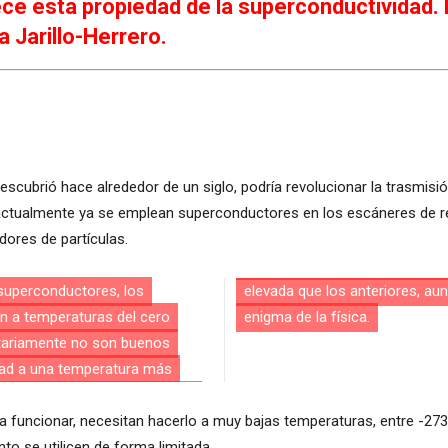
ece esta propiedad de la superconductividad. 
a Jarillo-Herrero.
scubrió hace alrededor de un siglo, podría revolucionar la trasmisi
 actualmente ya se emplean superconductores en los escáneres de 
ores de partículas.
superconductores, los
r el que funcionan es un
n a temperaturas del cero
enigma de la física.
itariamente no son buenos
dad a una temperatura más
ra funcionar, necesitan hacerlo a muy bajas temperaturas, entre -27
to se utilicen de forma limitada.