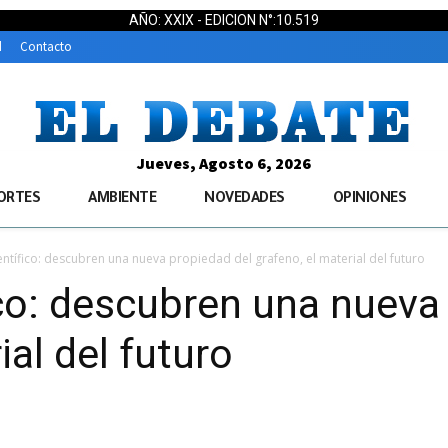
AÑO: XXIX - EDICION N°:10.519
d
Contacto
Jueves, Agosto 6, 2026
ORTES
AMBIENTE
NOVEDADES
OPINIONES
entífico: descubren una nueva propiedad del grafeno, el material del futuro
ico: descubren una nueva
ial del futuro