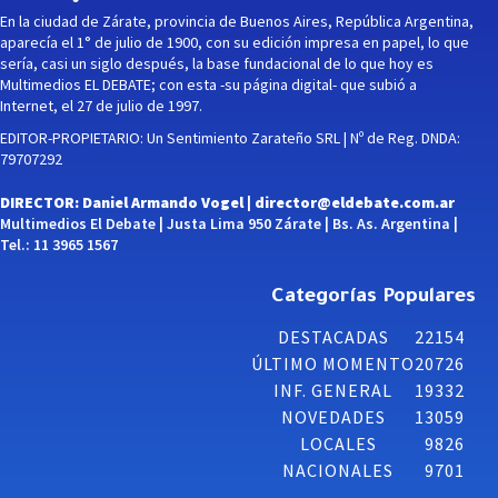
En la ciudad de Zárate, provincia de Buenos Aires, República Argentina,
aparecía el 1° de julio de 1900, con su edición impresa en papel, lo que
sería, casi un siglo después, la base fundacional de lo que hoy es
Multimedios EL DEBATE; con esta -su página digital- que subió a
Internet, el 27 de julio de 1997.
EDITOR-PROPIETARIO: Un Sentimiento Zarateño SRL | Nº de Reg. DNDA:
79707292
DIRECTOR: Daniel Armando Vogel |
director@eldebate.com.ar
Multimedios El Debate | Justa Lima 950 Zárate | Bs. As. Argentina |
Tel.: 11 3965 1567
Categorías Populares
DESTACADAS
22154
ÚLTIMO MOMENTO
20726
INF. GENERAL
19332
NOVEDADES
13059
LOCALES
9826
NACIONALES
9701