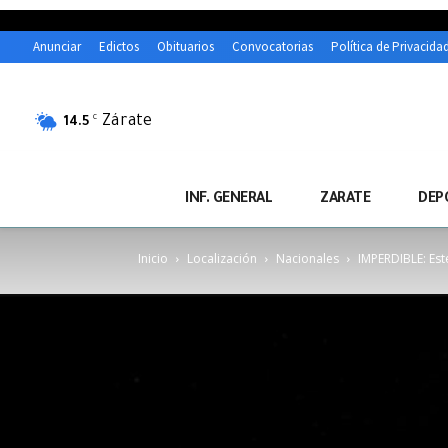
Anunciar
Edictos
Obituarios
Convocatorias
Política de Privacida
Zárate
C
14.5
INF. GENERAL
ZARATE
DEP
Inicio
Localización
Nacionales
IMPERDIBLE: Est