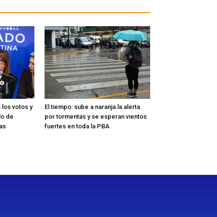
 los votos y
El tiempo: sube a naranja la alerta
lo de
por tormentas y se esperan vientos
ras
fuertes en toda la PBA