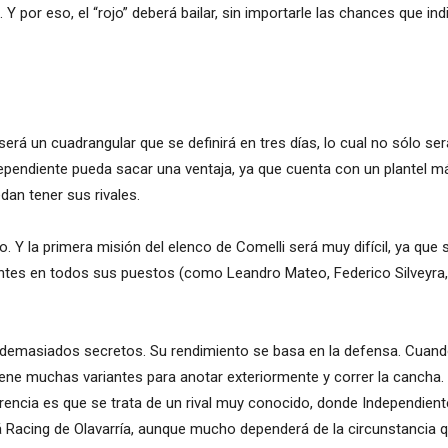
l. Y por eso, el “rojo” deberá bailar, sin importarle las chances que 
será un cuadrangular que se definirá en tres días, lo cual no sólo se
-dependiente pueda sacar una ventaja, ya que cuenta con un plantel
an tener sus rivales.
o. Y la primera misión del elenco de Comelli será muy difícil, ya que
rantes en todos sus puestos (como Leandro Mateo, Federico Silveyra
e demasiados secretos. Su rendimiento se basa en la defensa. Cuand
iene muchas variantes para anotar exteriormente y correr la cancha.
ferencia es que se trata de un rival muy conocido, donde Independient
á Racing de Olavarría, aunque mucho dependerá de la circunstancia 