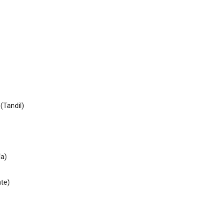
(Tandil)
ía)
ate)