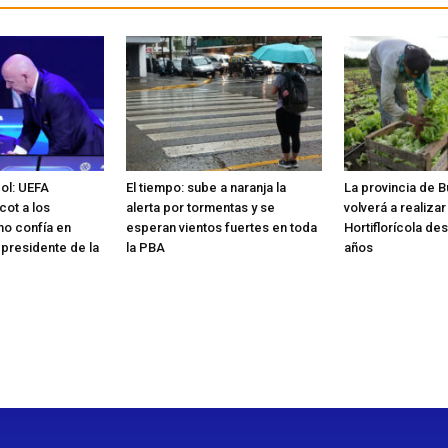
bol: UEFA
El tiempo: sube a naranja la
La provincia de 
cot a los
alerta por tormentas y se
volverá a realiza
no confía en
esperan vientos fuertes en toda
Hortiflorícola de
 presidente de la
la PBA
años