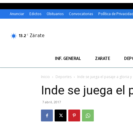
Anunciar
Edictos
Obituarios
Convocatorias
Política de Privacida
Zárate
C
13.2
INF. GENERAL
ZARATE
DEP
Inicio
Deportes
Inde se juega el pasaje a gloria y
Inde se juega el 
7 abril, 2017