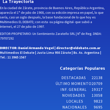
La Trayectoria
En la ciudad de Zárate, provincia de Buenos Aires, República Argentina,
aparecía el 1° de julio de 1900, con su edición impresa en papel, lo que
sería, casi un siglo después, la base fundacional de lo que hoy es
Multimedios EL DEBATE; con esta -su página digital- que subió a
Internet, el 27 de julio de 1997.
EDITOR-PROPIETARIO: Un Sentimiento Zarateño SRL | Nº de Reg. DNDA:
79707292
DIRECTOR: Daniel Armando Vogel |
director@eldebate.com.ar
Multimedios El Debate | Justa Lima 950 Zárate | Bs. As. Argentina |
Tel.: 11 3965 1567
Categorías Populares
DESTACADAS
22138
ÚLTIMO MOMENTO
20709
INF. GENERAL
19317
NOVEDADES
13058
LOCALES
9823
NACIONALES
9695