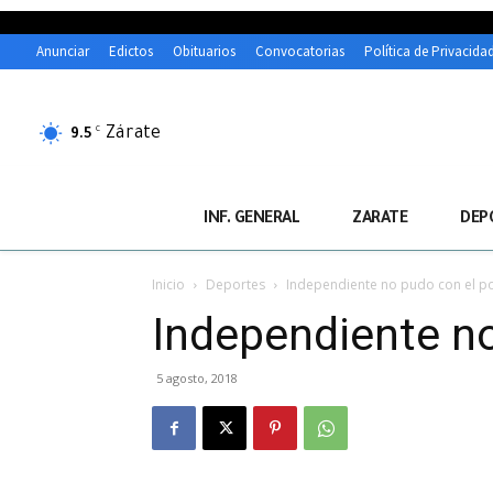
Anunciar
Edictos
Obituarios
Convocatorias
Política de Privacida
Zárate
C
9.5
INF. GENERAL
ZARATE
DEP
Inicio
Deportes
Independiente no pudo con el p
Independiente n
5 agosto, 2018