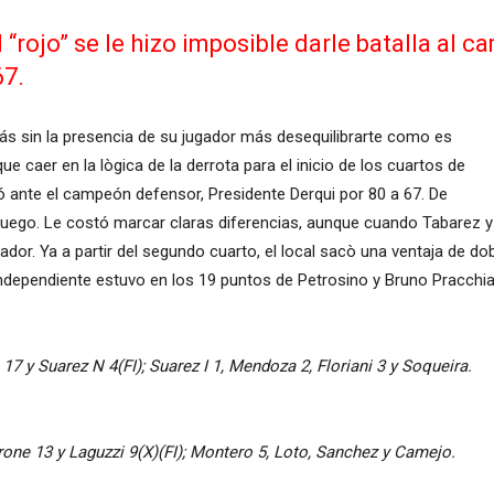
l “rojo” se le hizo imposible darle batalla al
67.
 Más sin la presencia de su jugador más desequilibrarte como es
e caer en la lògica de la derrota para el inicio de los cuartos de
dió ante el campeón defensor, Presidente Derqui por 80 a 67. De
juego. Le costó marcar claras diferencias, aunque cuando Tabarez y
or. Ya a partir del segundo cuarto, el local sacò una ventaja de dob
Independiente estuvo en los 19 puntos de Petrosino y Bruno Pracchia
7 y Suarez N 4(FI); Suarez I 1, Mendoza 2, Floriani 3 y Soqueira.
rone 13 y Laguzzi 9(X)(FI); Montero 5, Loto, Sanchez y Camejo.