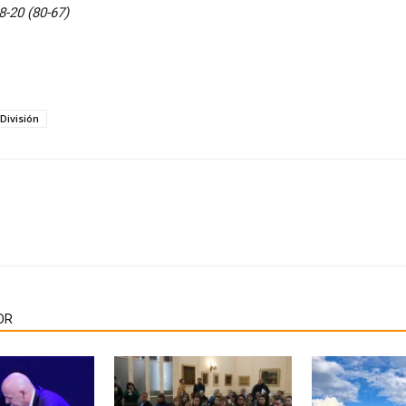
8-20 (80-67)
División
OR