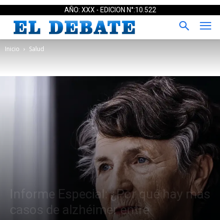
AÑO: XXX - EDICION N°:10.522
Inicio
Salud
Informe Especial: ¿Por qué hay más
casos de alzhéimer entre