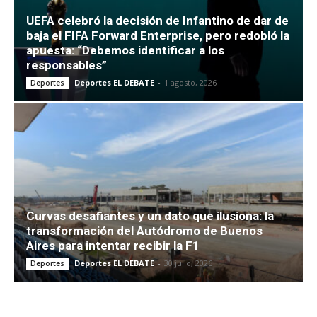
UEFA celebró la decisión de Infantino de dar de
baja el FIFA Forward Enterprise, pero redobló la
apuesta: “Debemos identificar a los
responsables”
Deportes EL DEBATE
-
1 agosto, 2026
Deportes
Curvas desafiantes y un dato que ilusiona: la
transformación del Autódromo de Buenos
Aires para intentar recibir la F1
Deportes EL DEBATE
-
30 julio, 2026
Deportes