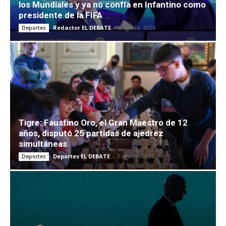
los Mundiales y ya no confía en Infantino como
presidente de la FIFA
Redactor EL DEBATE
-
6 agosto, 2026
Deportes
Tigre: Faustino Oro, el Gran Maestro de 12
años, disputó 25 partidas de ajedrez
simultáneas
Deportes EL DEBATE
-
3 agosto, 2026
Deportes