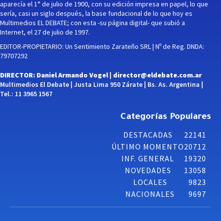
aparecía el 1° de julio de 1900, con su edición impresa en papel, lo que
sería, casi un siglo después, la base fundacional de lo que hoy es
Multimedios EL DEBATE; con esta -su página digital- que subió a
Internet, el 27 de julio de 1997.
EDITOR-PROPIETARIO: Un Sentimiento Zarateño SRL | Nº de Reg. DNDA:
79707292
DIRECTOR: Daniel Armando Vogel |
director@eldebate.com.ar
Multimedios El Debate | Justa Lima 950 Zárate | Bs. As. Argentina |
Tel.: 11 3965 1567
Categorías Populares
DESTACADAS
22141
ÚLTIMO MOMENTO
20712
INF. GENERAL
19320
NOVEDADES
13058
LOCALES
9823
NACIONALES
9697