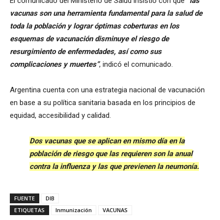
El comunicado del Ministerio de Salud insistió con que
“las
vacunas son una herramienta fundamental para la salud de
toda la población y lograr óptimas coberturas en los
esquemas de vacunación disminuye el riesgo de
resurgimiento de enfermedades, así como sus
complicaciones y muertes”
, indicó el comunicado.
Argentina cuenta con una estrategia nacional de vacunación
en base a su política sanitaria basada en los principios de
equidad, accesibilidad y calidad.
Dos vacunas que se aplican en mismo día en la
población de riesgo que las requieren son la anual
contra la influenza y las que previenen la neumonía.
FUENTE
DIB
ETIQUETAS
Inmunización
VACUNAS