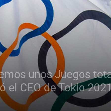
emos unos Juegos tota
ró el CEO de Tokio 202