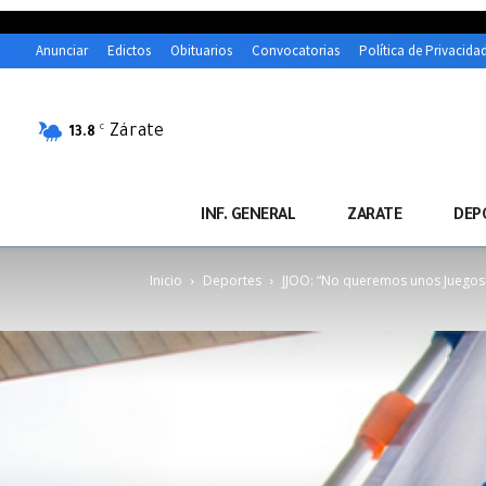
Anunciar
Edictos
Obituarios
Convocatorias
Política de Privacida
Zárate
C
13.8
INF. GENERAL
ZARATE
DEP
Inicio
Deportes
JJOO: “No queremos unos Juegos t