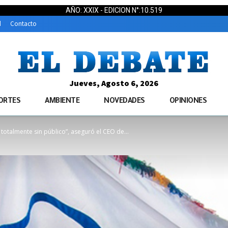
AÑO: XXIX - EDICION N°:10.519
d
Contacto
Jueves, Agosto 6, 2026
ORTES
AMBIENTE
NOVEDADES
OPINIONES
otalmente sin público”, aseguró el CEO de...